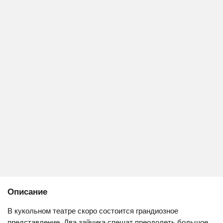
Описание
В кукольном театре скоро состоится грандиозное
представление. Два зайчика спешат преодолеть большое