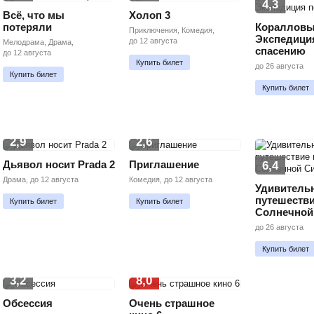
4,3
Всё, что мы
Холоп 3
потеряли
Коралловы
Приключения, Комедия,
Экспедици
до 12 августа
Мелодрама, Драма,
спасению
до 12 августа
Купить билет
до 26 августа
Купить билет
Купить билет
2,9
2,6
Дьявол носит Prada 2
Приглашение
6,4
Драма, до 12 августа
Комедия, до 12 августа
Удивитель
путешестви
Купить билет
Купить билет
Солнечной
до 26 августа
Купить билет
3,2
8,0
Обсессия
Очень страшное