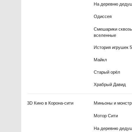
На деревню деду
Одиссея
Смешарики сквоз
вселенные
История игрушек 
Майкл
Старый орёл
Храбрый Давид
3D Кино в Корона-сити
Миньоны и монст
Мотор Сити
На деревню деду