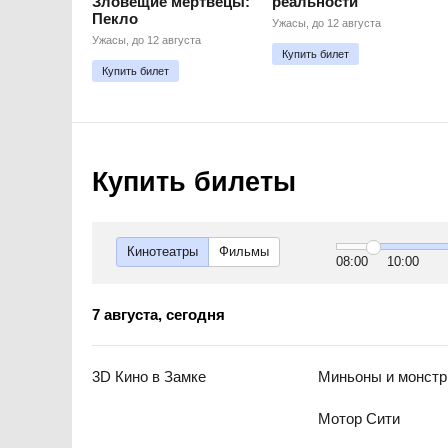
Зловещие мертвецы:
реальности
Пекло
Ужасы, до 12 августа
Ужасы, до 12 августа
Купить билет
Купить билет
Купить билеты
Кинотеатры
Фильмы
08:00
10:00
7 августа, cегодня
3D Кино в Замке
Миньоны и монст
Мотор Сити