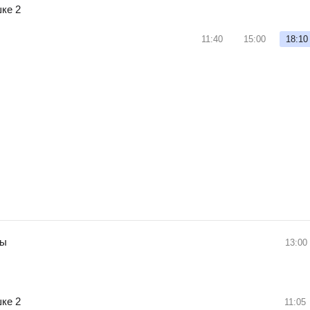
шке 2
11:40
15:00
18:10
ь
5
ры
13:00
шке 2
11:05