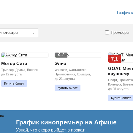
График 
инотеатры
Премьеры
2,7
ПРЕМЬЕРА
7,1
Мотор Сити
Элио
GOAT. Мечт
Триллер, Драма, Боевик,
Фэнтези, Фантастика,
крупному
до 12 августа
Приключения, Комедия,
до 21 августа
Спорт, Приключ
Купить билет
Комедия, Боевик
Купить билет
до 25 августа
Купить билет
График кинопремьер на Афише
Узнай, что скоро выйдет в прокат