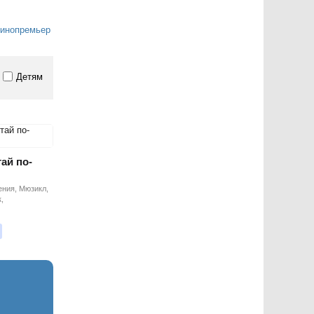
кинопремьер
Детям
ай по-
ения, Мюзикл,
,