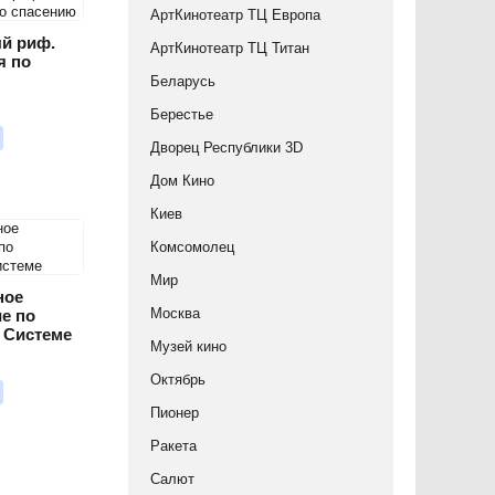
АртКинотеатр ТЦ Европа
й риф.
АртКинотеатр ТЦ Титан
я по
Беларусь
Берестье
Дворец Республики 3D
Дом Кино
Киев
Комсомолец
Мир
ное
Москва
е по
 Системе
Музей кино
Октябрь
Пионер
Ракета
Салют