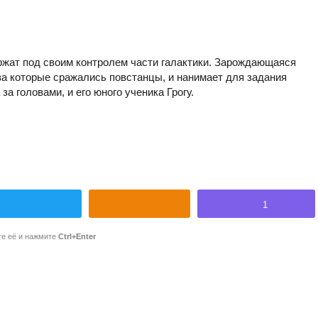
ржат под своим контролем части галактики. Зарождающаяся
а которые сражались повстанцы, и нанимает для задания
а головами, и его юного ученика Грогу.
1
те её и нажмите
Ctrl+Enter