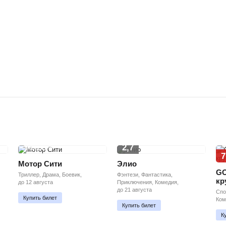
2,7
ПРЕМЬЕРА
7
Мотор Сити
Элио
GO
Триллер, Драма, Боевик,
Фэнтези, Фантастика,
кр
до 12 августа
Приключения, Комедия,
до 21 августа
Спо
Купить билет
Ком
Купить билет
К