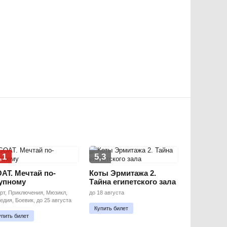
,1
5,3
AT. Мечтай по-
Коты Эрмитажа 2.
упному
Тайна египетского зала
рт, Приключения, Мюзикл,
до 18 августа
едия, Боевик, до 25 августа
Купить билет
упить билет