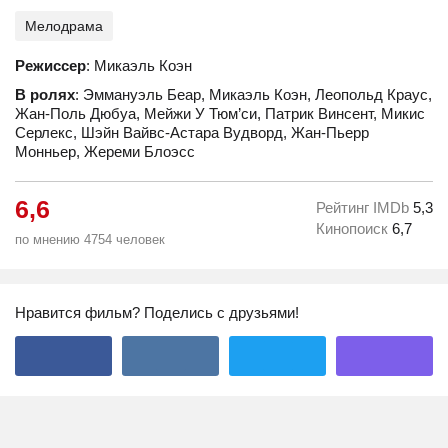
Мелодрама
Режиссер
: Микаэль Коэн
В ролях
: Эммануэль Беар, Микаэль Коэн, Леопольд Краус,
Жан-Поль Дюбуа, Мейжи У Тюм’си, Патрик Винсент, Микис
Серлекс, Шэйн Вайвс-Астара Вудворд, Жан-Пьерр
Монньер, Жереми Блоэсс
6,6
Рейтинг IMDb
5,3
Кинопоиск
6,7
по мнению 4754 человек
Нравится фильм? Поделись с друзьями!