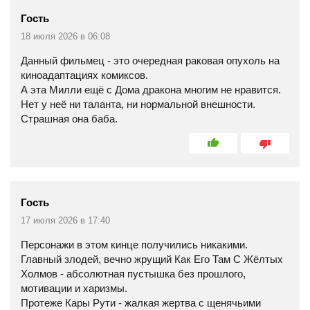
Гость
18 июля 2026 в 06:08
Данный фильмец - это очередная раковая опухоль на
киноадаптациях комиксов.
А эта Милли ещё с Дома дракона многим не нравится.
Нет у неё ни таланта, ни нормальной внешности.
Страшная она баба.
Гость
17 июля 2026 в 17:40
Персонажи в этом кинце получились никакими.
Главный злодей, вечно жрущий Как Его Там С Жёлтых
Холмов - абсолютная пустышка без прошлого,
мотивации и харизмы.
Протеже Кары Рути - жалкая жертва с щенячьими