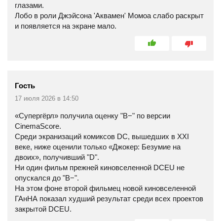
глазами.
Лобо в роли Джэйсона 'Аквамен' Момоа слабо раскрыт
и появляется на экране мало.
Гость
17 июля 2026 в 14:50
«Супергёрл» получила оценку "B−" по версии
CinemaScore.
Среди экранизаций комиксов DC, вышедших в XXI
веке, ниже оценили только «Джокер: Безумие на
двоих», получивший "D".
Ни один фильм прежней киновселенной DCEU не
опускался до "B−".
На этом фоне второй фильмец новой киновселенной
ГАнНА показал худший результат среди всех проектов
закрытой DCEU.