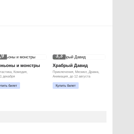
,9
3,3
ньоны и монстры
Храбрый Давид
тастика, Комедия,
Приключения, Мюзикл, Драма,
11 декабря
Анимация, до 12 августа
упить билет
Купить билет