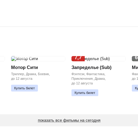
7,7
6
ПРЕМЬЕРА
Мотор Сити
Запределье (Sub)
Ми
Триллер, Драма, Боевик,
Фэнтези, Фантастика,
Фан
до 12 августа
Приключения, Драма,
до 
до 12 августа
Купить билет
К
Купить билет
показать все фильмы на сегодня