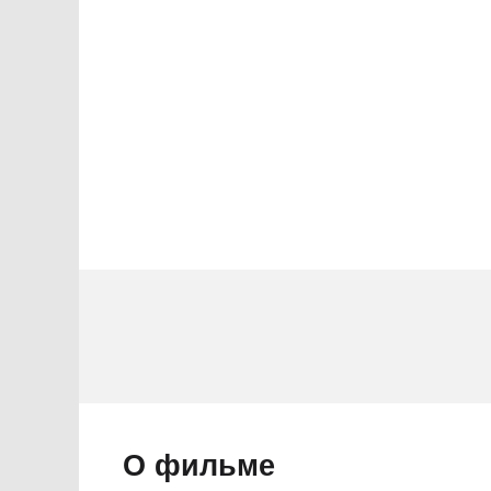
ы
1 звезда
О фильме