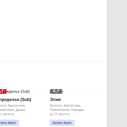
,7
2,7
пределье (Sub)
Элио
тези, Фантастика,
Фэнтези, Фантастика,
ключения, Драма,
Приключения, Комедия,
12 августа
до 21 августа
упить билет
Купить билет