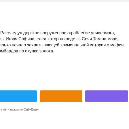
? Расследуя дерзкое вооруженное ограбление универмага,
 Игоря Софина, след которого ведет в Сочи.Там на море,
только начало захватывающей криминальной истории о мафии,
мбардов по скупке золота.
те её и нажмите
Ctrl+Enter