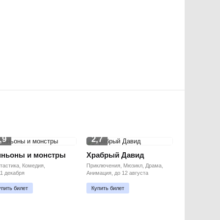
,9
2,7
ньоны и монстры
Храбрый Давид
тастика, Комедия,
Приключения, Мюзикл, Драма,
11 декабря
Анимация, до 12 августа
упить билет
Купить билет