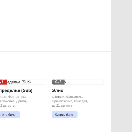
,7
2,7
пределье (Sub)
Элио
тези, Фантастика,
Фэнтези, Фантастика,
ключения, Драма,
Приключения, Комедия,
12 августа
до 21 августа
упить билет
Купить билет