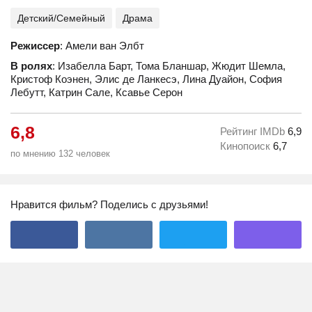
Детский/Семейный
Драма
Режиссер
: Амели ван Элбт
В ролях
: Изабелла Барт, Тома Бланшар, Жюдит Шемла,
Кристоф Коэнен, Элис де Ланкесэ, Лина Дуайон, София
Лебутт, Катрин Сале, Ксавье Серон
6,8
Рейтинг IMDb
6,9
Кинопоиск
6,7
по мнению 132 человек
Нравится фильм? Поделись с друзьями!