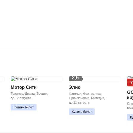
2,6
ПРЕМЬЕРА
7
Мотор Сити
Элио
GO
Триллер, Драма, Боевик,
Фэнтези, Фантастика,
кр
до 12 августа
Приключения, Комедия,
до 21 августа
Спо
Купить билет
Ком
Купить билет
К