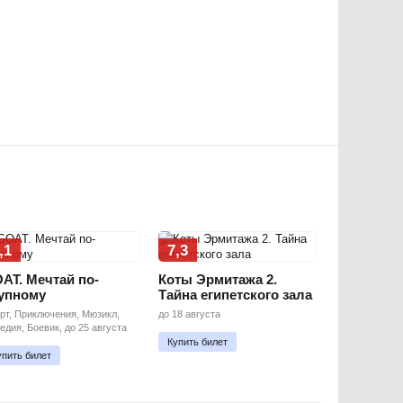
,1
7,3
AT. Мечтай по-
Коты Эрмитажа 2.
упному
Тайна египетского зала
рт, Приключения, Мюзикл,
до 18 августа
едия, Боевик, до 25 августа
Купить билет
упить билет