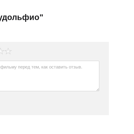
Рудольфио"