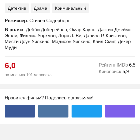
Детектив
Драма
Криминальный
Режиссер
: Стивен Содерберг
В ролях
: Дебби Доберейнер, Омар Кауэн, Дастин Джеймс
Эшли, Филлис Уоркмэн, Лори Л. Ви, Дэниэл Р. Кристиан,
Мисти Доун Уилкинс, Мэдисон Уилкинс, Кайл Смит, Декер
Муди
6,0
Рейтинг IMDb
6,5
Кинопоиск
5,9
по мнению 191 человека
Нравится фильм? Поделись с друзьями!