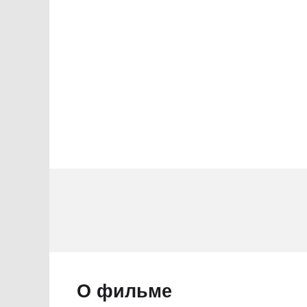
ы
1 звезда
О фильме