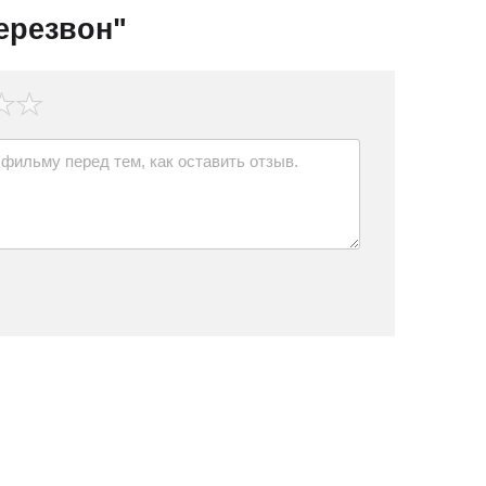
ерезвон"