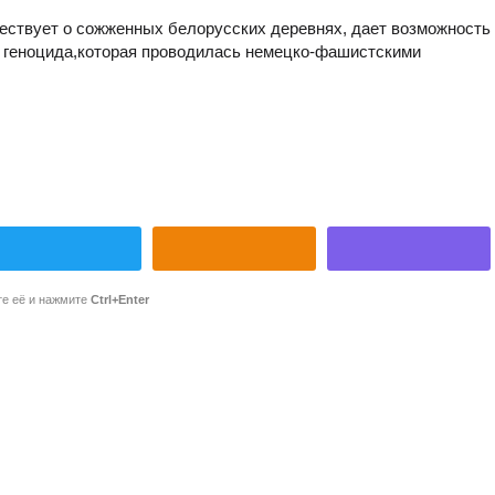
ествует о сожженных белорусских деревнях, дает возможность
 геноцида,которая проводилась немецко-фашистскими
те её и нажмите
Ctrl+Enter