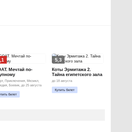
,1
5,3
AT. Мечтай по-
Коты Эрмитажа 2.
упному
Тайна египетского зала
рт, Приключения, Мюзикл,
до 18 августа
едия, Боевик, до 25 августа
Купить билет
упить билет