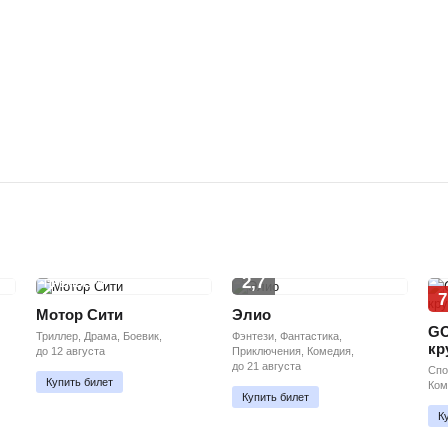
2,7
ПРЕМЬЕРА
7
Мотор Сити
Элио
GO
Триллер, Драма, Боевик,
Фэнтези, Фантастика,
кр
до 12 августа
Приключения, Комедия,
до 21 августа
Спо
Купить билет
Ком
Купить билет
К