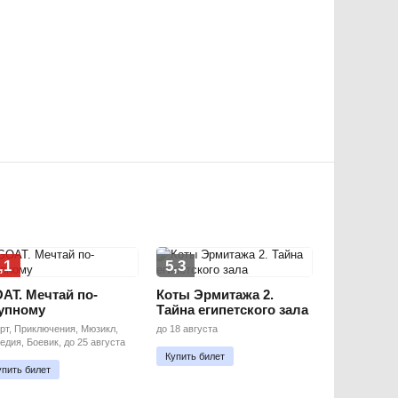
,1
5,3
AT. Мечтай по-
Коты Эрмитажа 2.
упному
Тайна египетского зала
рт, Приключения, Мюзикл,
до 18 августа
едия, Боевик, до 25 августа
Купить билет
упить билет