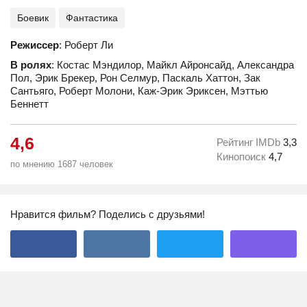
Боевик
Фантастика
Режиссер
: Роберт Ли
В ролях
: Костас Мэндилор, Майкл Айронсайд, Александра
Пол, Эрик Брекер, Рон Селмур, Паскаль Хаттон, Зак
Сантьяго, Роберт Молони, Каж-Эрик Эриксен, Мэттью
Беннетт
4,6
Рейтинг IMDb
3,3
Кинопоиск
4,7
по мнению 1687 человек
Нравится фильм? Поделись с друзьями!