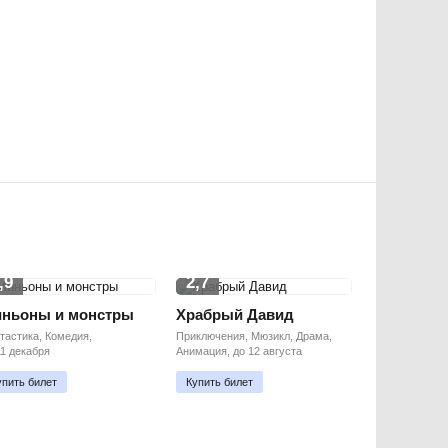
,9
2,7
ньоны и монстры
Храбрый Давид
тастика, Комедия,
Приключения, Мюзикл, Драма,
11 декабря
Анимация, до 12 августа
упить билет
Купить билет