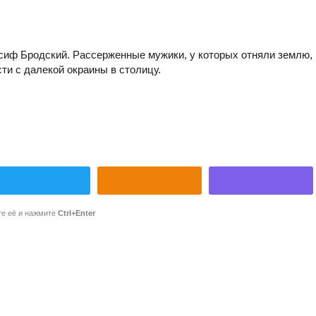
 Иосиф Бродский. Рассерженные мужики, у которых отняли землю,
ти с далекой окраины в столицу.
те её и нажмите
Ctrl+Enter