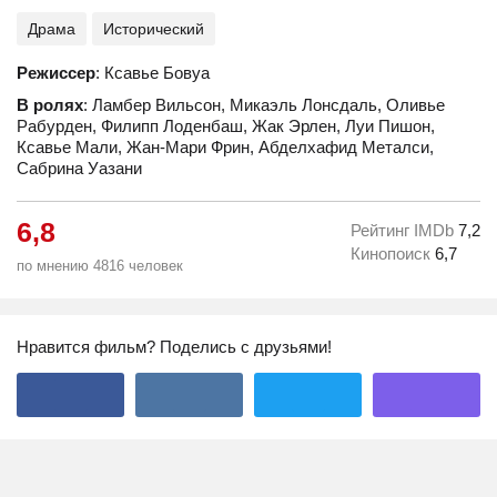
Драма
Исторический
Режиссер
: Ксавье Бовуа
В ролях
: Ламбер Вильсон, Микаэль Лонсдаль, Оливье
Рабурден, Филипп Лоденбаш, Жак Эрлен, Луи Пишон,
Ксавье Мали, Жан-Мари Фрин, Абделхафид Металси,
Сабрина Уазани
6,8
Рейтинг IMDb
7,2
Кинопоиск
6,7
по мнению 4816 человек
Нравится фильм? Поделись с друзьями!