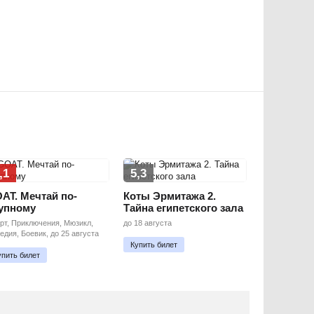
,1
5,3
AT. Мечтай по-
Коты Эрмитажа 2.
упному
Тайна египетского зала
рт, Приключения, Мюзикл,
до 18 августа
едия, Боевик, до 25 августа
Купить билет
упить билет