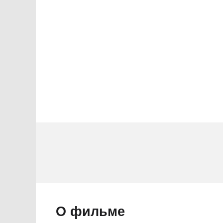
2 звезды
1 звезда
О фильме