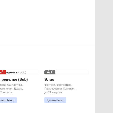
,7
2,7
пределье (Sub)
Элио
тези, Фантастика,
Фэнтези, Фантастика,
ключения, Драма,
Приключения, Комедия,
12 августа
до 21 августа
упить билет
Купить билет