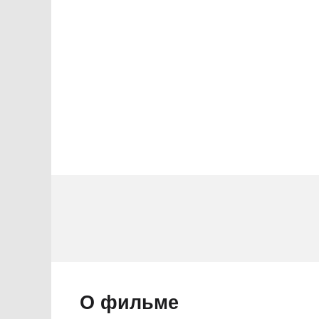
2 звезды
1 звезда
О фильме