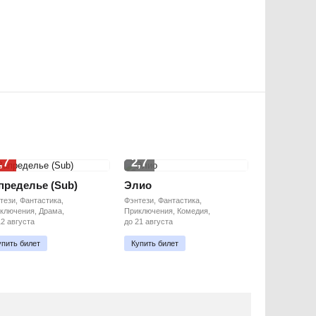
,7
2,7
пределье (Sub)
Элио
тези, Фантастика,
Фэнтези, Фантастика,
ключения, Драма,
Приключения, Комедия,
12 августа
до 21 августа
упить билет
Купить билет