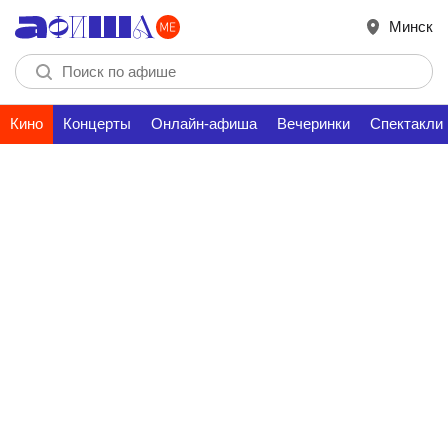
Минск
Кино
Концерты
Онлайн-афиша
Вечеринки
Спектакли