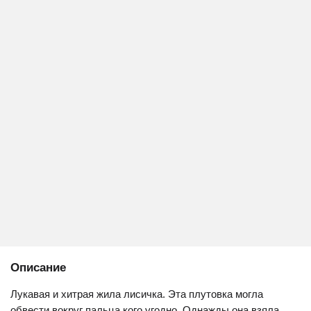
Описание
Лукавая и хитрая жила лисичка. Эта плутовка могла
обвести вокруг пальца кого угодно. Однажды она взяла