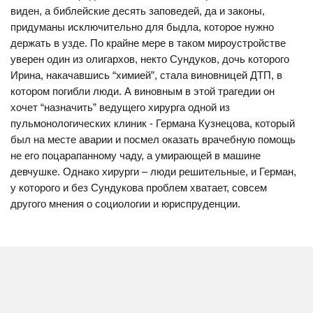
виден, а библейские десять заповедей, да и законы,
придуманы исключительно для быдла, которое нужно
держать в узде. По крайне мере в таком мироустройстве
уверен один из олигархов, некто Сундуков, дочь которого
Ирина, накачавшись “химией”, стала виновницей ДТП, в
котором погибли люди. А виновным в этой трагедии он
хочет “назначить” ведущего хирурга одной из
пульмонологических клиник - Германа Кузнецова, который
был на месте аварии и посмел оказать врачебную помощь
не его поцарапанному чаду, а умирающей в машине
девчушке. Однако хирурги – люди решительные, и Герман,
у которого и без Сундукова проблем хватает, совсем
другого мнения о социологии и юриспруденции.