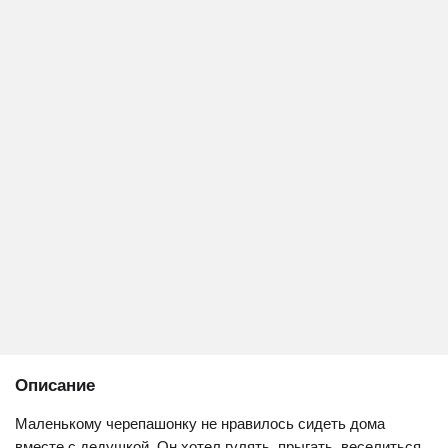
Описание
Маленькому черепашонку не нравилось сидеть дома
вместе с дедушкой. Он хотел гулять, прыгать, веселиться,