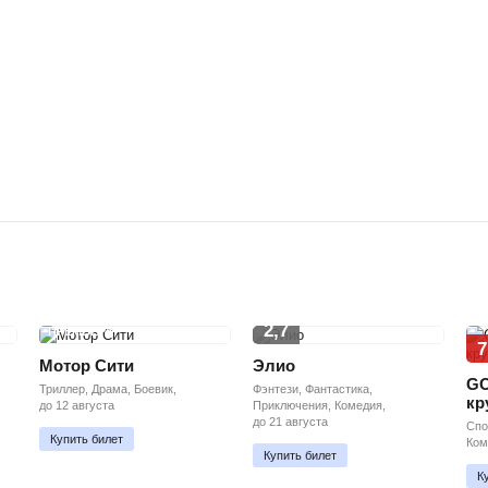
2,7
ПРЕМЬЕРА
7
Мотор Сити
Элио
GO
Триллер, Драма, Боевик,
Фэнтези, Фантастика,
кр
до 12 августа
Приключения, Комедия,
до 21 августа
Спо
Купить билет
Ком
Купить билет
К