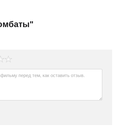
омбаты"