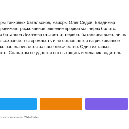
диры танковых батальонов, майоры Олег Седов, Владимир
принимает рискованное решение прорваться через болото.
о батальон Лихачева отстает от первого батальона всего лишь
да сохраняет осторожность и не соглашается на рискованное
ко расплачивается за свое лихачество. Один из танков
лото. Солдатам не удается его вытащить и механик-водитель
те её и нажмите
Ctrl+Enter