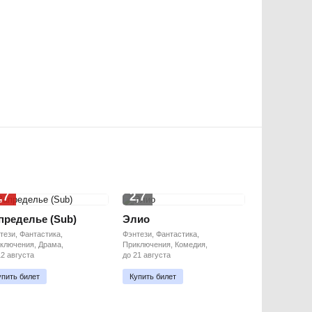
,7
2,7
пределье (Sub)
Элио
тези, Фантастика,
Фэнтези, Фантастика,
ключения, Драма,
Приключения, Комедия,
12 августа
до 21 августа
упить билет
Купить билет