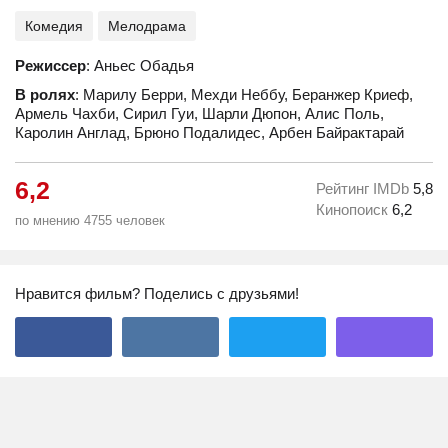
Комедия
Мелодрама
Режиссер
: Аньес Обадья
В ролях
: Марилу Берри, Мехди Неббу, Беранжер Криеф,
Армель Чахби, Сирил Гуи, Шарли Дюпон, Алис Поль,
Каролин Англад, Брюно Подалидес, Арбен Байрактарай
6,2
Рейтинг IMDb
5,8
Кинопоиск
6,2
по мнению 4755 человек
Нравится фильм? Поделись с друзьями!