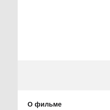
ы
1 звезда
О фильме