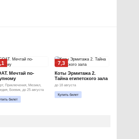
,1
7,3
AT. Мечтай по-
Коты Эрмитажа 2.
упному
Тайна египетского зала
рт, Приключения, Мюзикл,
до 18 августа
едия, Боевик, до 25 августа
Купить билет
упить билет