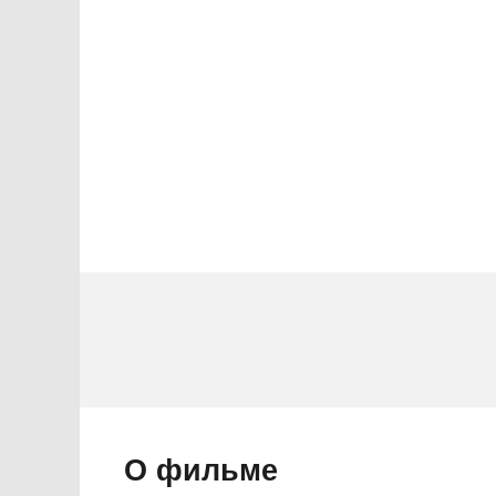
2 звезды
1 звезда
О фильме