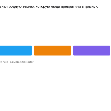
 узнал родную землю, которую люди превратили в грязную
те её и нажмите
Ctrl+Enter