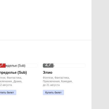
,7
2,7
пределье (Sub)
Элио
тези, Фантастика,
Фэнтези, Фантастика,
ключения, Драма,
Приключения, Комедия,
12 августа
до 21 августа
упить билет
Купить билет