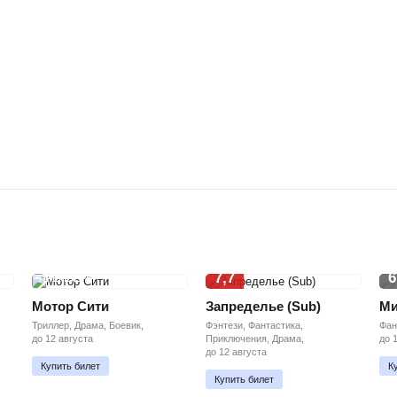
7,7
6
ПРЕМЬЕРА
Мотор Сити
Запределье (Sub)
Ми
Триллер, Драма, Боевик,
Фэнтези, Фантастика,
Фан
до 12 августа
Приключения, Драма,
до 
до 12 августа
Купить билет
К
Купить билет