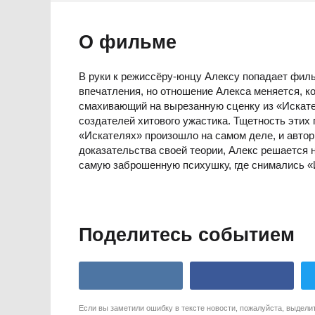
О фильме
В руки к режиссёру-юнцу Алексу попадает филь
впечатления, но отношение Алекса меняется, к
смахивающий на вырезанную сценку из «Искате
создателей хитового ужастика. Тщетность этих 
«Искателях» произошло на самом деле, и авто
доказательства своей теории, Алекс решается н
самую заброшенную психушку, где снимались «
Поделитесь событием
Если вы заметили ошибку в тексте новости, пожалуйста, выдели