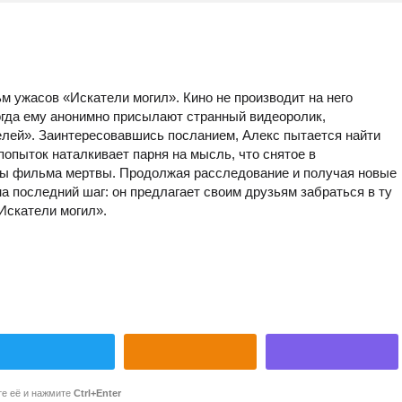
м ужасов «Искатели могил». Кино не производит на него
огда ему анонимно присылают странный видеоролик,
лей». Заинтересовавшись посланием, Алекс пытается найти
попыток наталкивает парня на мысль, что снятое в
ры фильма мертвы. Продолжая расследование и получая новые
а последний шаг: он предлагает своим друзьям забраться в ту
Искатели могил».
те её и нажмите
Ctrl+Enter