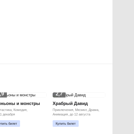
,9
2,7
ньоны и монстры
Храбрый Давид
тастика, Комедия,
Приключения, Мюзикл, Драма,
11 декабря
Анимация, до 12 августа
упить билет
Купить билет