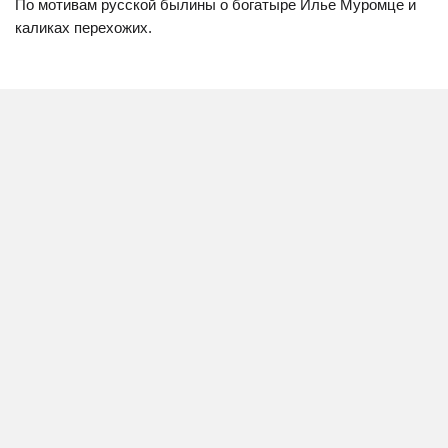
По мотивам русской былины о богатыре Илье Муромце и
каликах перехожих.