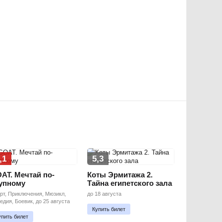
,1
5,3
AT. Мечтай по-
Коты Эрмитажа 2.
упному
Тайна египетского зала
рт, Приключения, Мюзикл,
до 18 августа
едия, Боевик, до 25 августа
Купить билет
упить билет