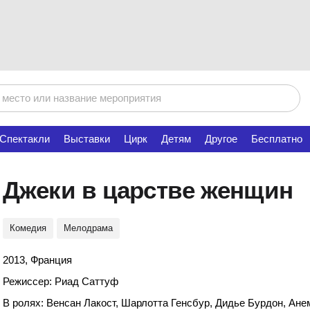
Спектакли
Выставки
Цирк
Детям
Другое
Бесплатно
Джеки в царстве женщин
Комедия
Мелодрама
2013, Франция
Режиссер: Риад Саттуф
В ролях: Венсан Лакост, Шарлотта Генсбур, Дидье Бурдон, Ан