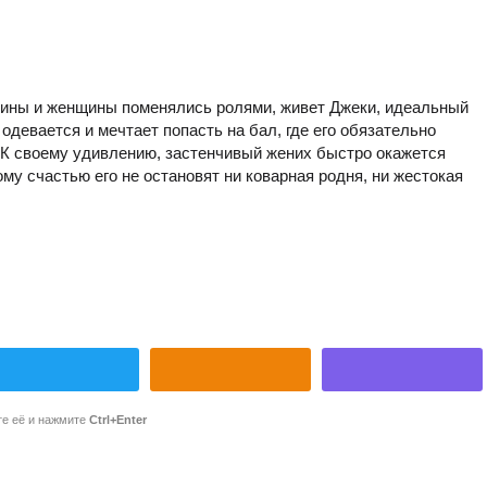
чины и женщины поменялись ролями, живет Джеки, идеальный
 одевается и мечтает попасть на бал, где его обязательно
 К своему удивлению, застенчивый жених быстро окажется
ому счастью его не остановят ни коварная родня, ни жестокая
те её и нажмите
Ctrl+Enter