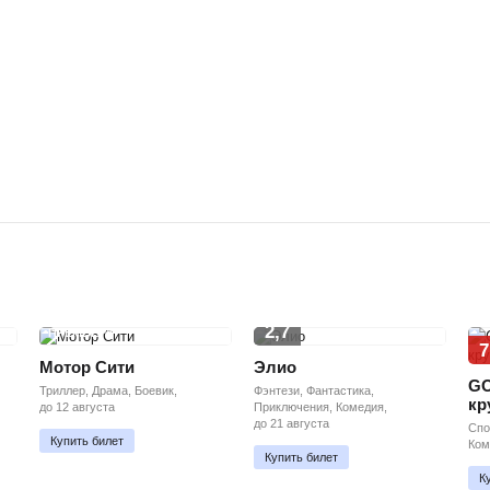
2,7
ПРЕМЬЕРА
7
Мотор Сити
Элио
GO
Триллер, Драма, Боевик,
Фэнтези, Фантастика,
кр
до 12 августа
Приключения, Комедия,
до 21 августа
Спо
Купить билет
Ком
Купить билет
К