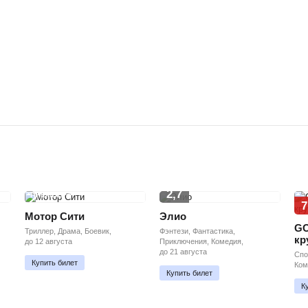
2,7
ПРЕМЬЕРА
7
Мотор Сити
Элио
GO
Триллер, Драма, Боевик,
Фэнтези, Фантастика,
кр
до 12 августа
Приключения, Комедия,
до 21 августа
Спо
Купить билет
Ком
Купить билет
К