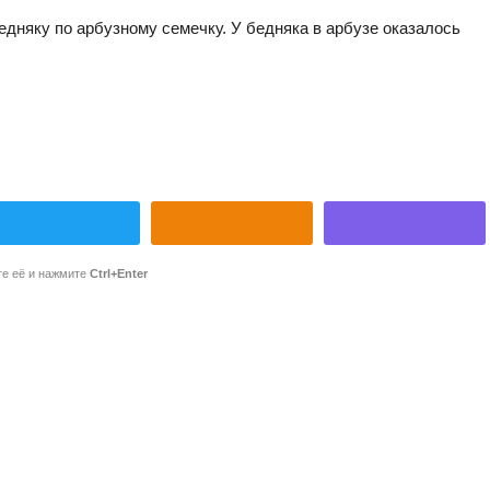
едняку по арбузному семечку. У бедняка в арбузе оказалось
те её и нажмите
Ctrl+Enter