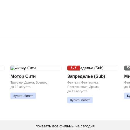
7,7
6
ПРЕМЬЕРА
Мотор Сити
Запределье (Sub)
Ми
Триллер, Драма, Боевик,
Фэнтези, Фантастика,
Фан
до 12 августа
Приключения, Драма,
до 
до 12 августа
Купить билет
К
Купить билет
показать все фильмы на сегодня