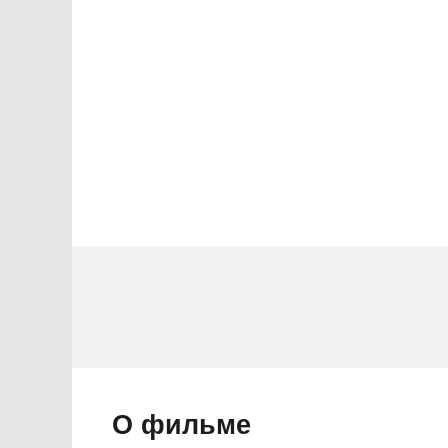
2 звезды
1 звезда
О фильме