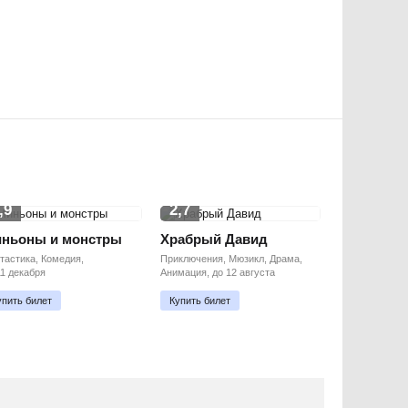
,9
2,7
ньоны и монстры
Храбрый Давид
тастика, Комедия,
Приключения, Мюзикл, Драма,
11 декабря
Анимация, до 12 августа
упить билет
Купить билет