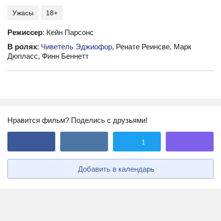
Ужасы
18+
Режиссер
: Кейн Парсонс
В ролях
:
Чиветель Эджиофор
, Ренате Реинсве, Марк
Дюпласс, Финн Беннетт
Нравится фильм? Поделись с друзьями!
1
Добавить в календарь