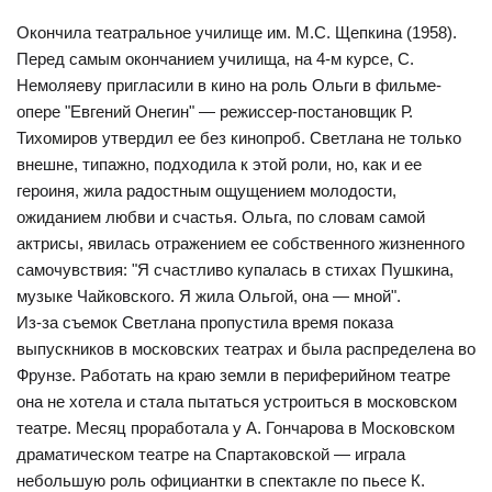
Окончила театральное училище им. М.С. Щепкина (1958).
Перед самым окончанием училища, на 4-м курсе, С.
Немоляеву пригласили в кино на роль Ольги в фильме-
опере "Евгений Онегин" — режиссер-постановщик Р.
Тихомиров утвердил ее без кинопроб. Светлана не только
внешне, типажно, подходила к этой роли, но, как и ее
героиня, жила радостным ощущением молодости,
ожиданием любви и счастья. Ольга, по словам самой
актрисы, явилась отражением ее собственного жизненного
самочувствия: "Я счастливо купалась в стихах Пушкина,
музыке Чайковского. Я жила Ольгой, она — мной".
Из-за съемок Светлана пропустила время показа
выпускников в московских театрах и была распределена во
Фрунзе. Работать на краю земли в периферийном театре
она не хотела и стала пытаться устроиться в московском
театре. Месяц проработала у А. Гончарова в Московском
драматическом театре на Спартаковской — играла
небольшую роль официантки в спектакле по пьесе К.