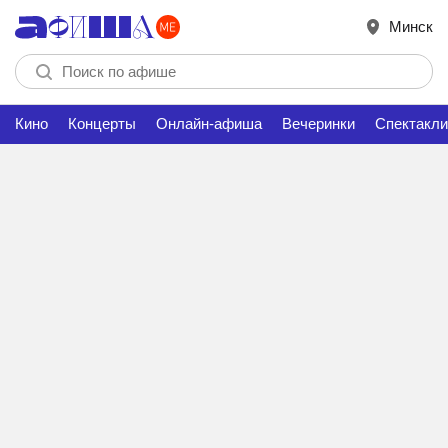
Минск
Кино
Концерты
Онлайн-афиша
Вечеринки
Спектакли