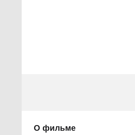
2 звезды
1 звезда
О фильме