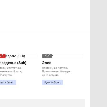
,7
2,7
пределье (Sub)
Элио
тези, Фантастика,
Фэнтези, Фантастика,
ключения, Драма,
Приключения, Комедия,
12 августа
до 21 августа
упить билет
Купить билет