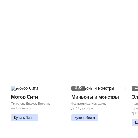
6,6
2
ПРЕМЬЕРА
Мотор Сити
Миньоны и монстры
Эл
Триллер, Драма, Боевик,
Фантастика, Комедия,
Фэн
до 12 августа
до 11 декабря
При
до 
Купить билет
Купить билет
К