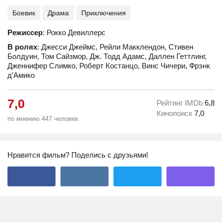
Боевик
Драма
Приключения
Режиссер
: Рокко Девиллерс
В ролях
: Джесси Джеймс, Рейли Макклендон, Стивен
Болдуин, Том Сайзмор, Дж. Тодд Адамс, Даллен Геттлинг,
Дженнифер Слимко, Роберт Костанцо, Винс Чичери, Фрэнк
д’Амико
7,0
Рейтинг IMDb
6,8
Кинопоиск
7,0
по мнению 447 человек
Нравится фильм? Поделись с друзьями!