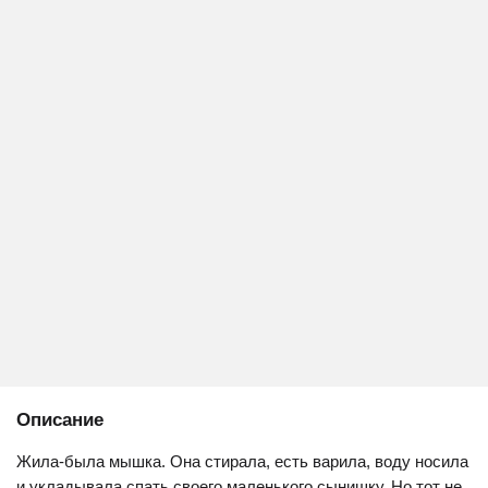
Описание
Жила-была мышка. Она стирала, есть варила, воду носила
и укладывала спать своего маленького сынишку. Но тот не