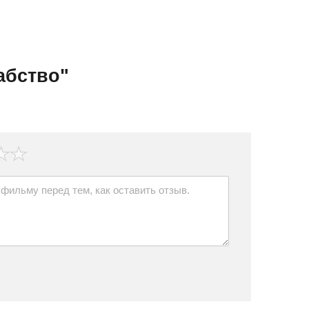
абство"