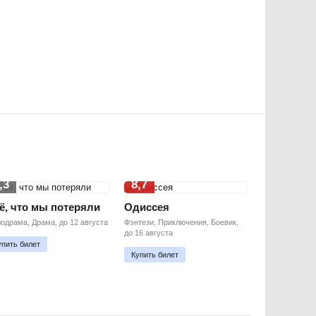
,3
8,7
ё, что мы потеряли
Одиссея
одрама, Драма, до 12 августа
Фэнтези, Приключения, Боевик,
до 16 августа
упить билет
Купить билет