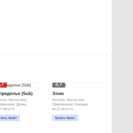
,7
2,7
пределье (Sub)
Элио
тези, Фантастика,
Фэнтези, Фантастика,
ключения, Драма,
Приключения, Комедия,
12 августа
до 21 августа
упить билет
Купить билет