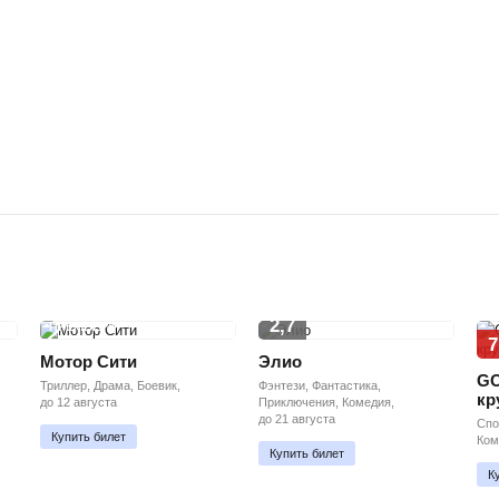
2,7
ПРЕМЬЕРА
7
Мотор Сити
Элио
GO
Триллер, Драма, Боевик,
Фэнтези, Фантастика,
кр
до 12 августа
Приключения, Комедия,
до 21 августа
Спо
Купить билет
Ком
Купить билет
К