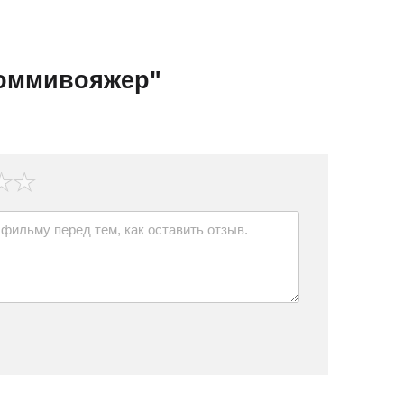
Коммивояжер"