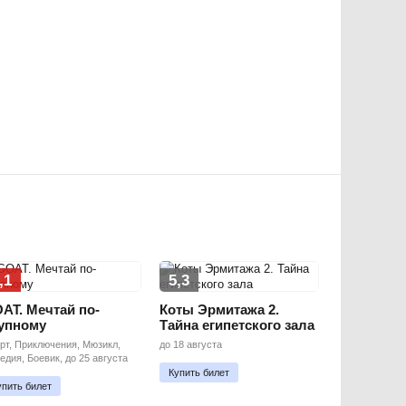
,1
5,3
AT. Мечтай по-
Коты Эрмитажа 2.
упному
Тайна египетского зала
рт, Приключения, Мюзикл,
до 18 августа
едия, Боевик, до 25 августа
Купить билет
упить билет