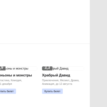
,9
3,3
ньоны и монстры
Храбрый Давид
тастика, Комедия,
Приключения, Мюзикл, Драма,
11 декабря
Анимация, до 12 августа
упить билет
Купить билет