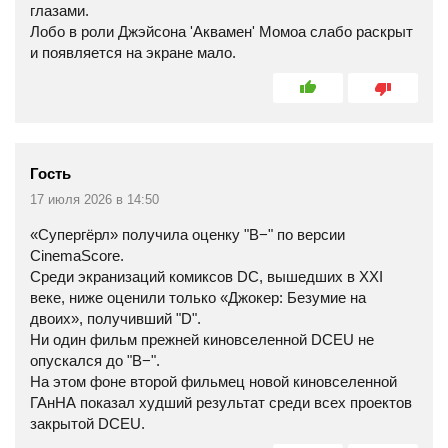
глазами.
Лобо в роли Джэйсона 'Аквамен' Момоа слабо раскрыт
и появляется на экране мало.
Гость
17 июля 2026 в 14:50
«Супергёрл» получила оценку "B−" по версии
CinemaScore.
Среди экранизаций комиксов DC, вышедших в XXI
веке, ниже оценили только «Джокер: Безумие на
двоих», получивший "D".
Ни один фильм прежней киновселенной DCEU не
опускался до "B−".
На этом фоне второй фильмец новой киновселенной
ГАнНА показал худший результат среди всех проектов
закрытой DCEU.