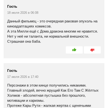
Гость
18 июля 2026 в 06:08
Данный фильмец - это очередная раковая опухоль на
киноадаптациях комиксов.
А эта Милли ещё с Дома дракона многим не нравится.
Нет у неё ни таланта, ни нормальной внешности.
Страшная она баба.
Гость
17 июля 2026 в 17:40
Персонажи в этом кинце получились никакими.
Главный злодей, вечно жрущий Как Его Там С Жёлтых
Холмов - абсолютная пустышка без прошлого,
мотивации и харизмы.
Протеже Кары Рути - жалкая жертва с щенячьими