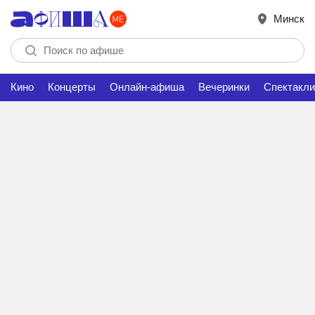
Минск
Кино
Концерты
Онлайн-афиша
Вечеринки
Спектакли