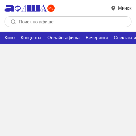
Минск
Кино
Концерты
Онлайн-афиша
Вечеринки
Спектакли