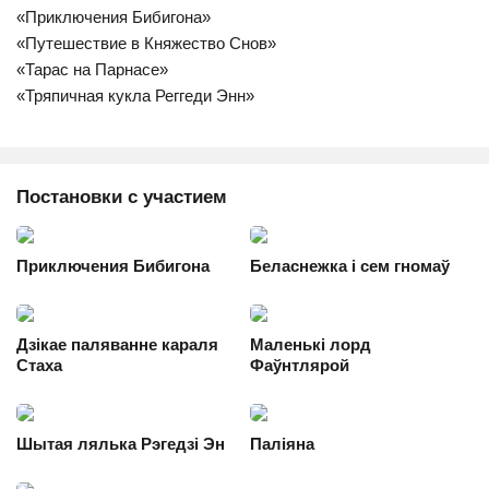
«Приключения Бибигона»
«Путешествие в Княжество Снов»
«Тарас на Парнасе»
«Тряпичная кукла Реггеди Энн»
Постановки с участием
Приключения Бибигона
Беласнежка і сем гномаў
Дзікае паляванне караля
Маленькі лорд
Стаха
Фаўнтлярой
Шытая лялька Рэгедзі Эн
Паліяна