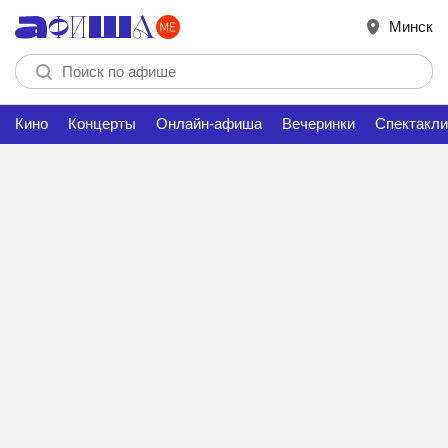
Минск
Кино
Концерты
Онлайн-афиша
Вечеринки
Спектакли