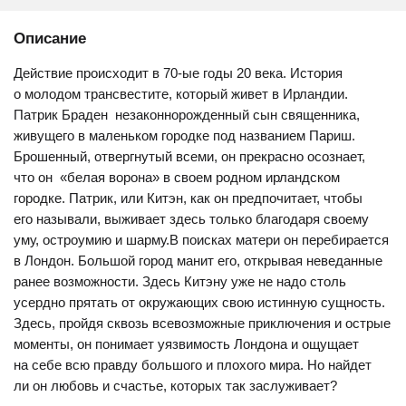
Описание
Действие происходит в 70-ые годы 20 века. История
о молодом трансвестите, который живет в Ирландии.
Патрик Браден  незаконнорожденный сын священника,
живущего в маленьком городке под названием Париш.
Брошенный, отвергнутый всеми, он прекрасно осознает,
что он  «белая ворона» в своем родном ирландском
городке. Патрик, или Китэн, как он предпочитает, чтобы
его называли, выживает здесь только благодаря своему
уму, остроумию и шарму.В поисках матери он перебирается
в Лондон. Большой город манит его, открывая неведанные
ранее возможности. Здесь Китэну уже не надо столь
усердно прятать от окружающих свою истинную сущность.
Здесь, пройдя сквозь всевозможные приключения и острые
моменты, он понимает уязвимость Лондона и ощущает
на себе всю правду большого и плохого мира. Но найдет
ли он любовь и счастье, которых так заслуживает?