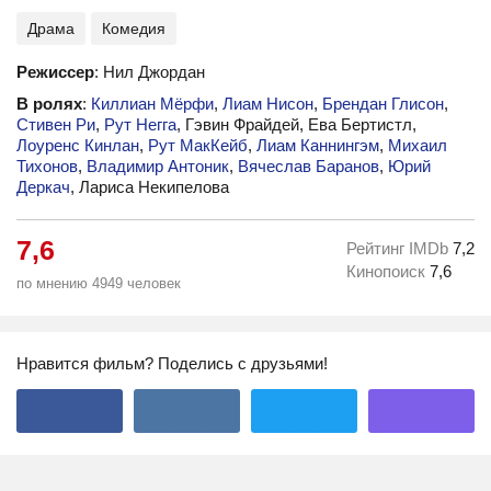
Драма
Комедия
Режиссер
: Нил Джордан
В ролях
:
Киллиан Мёрфи
,
Лиам Нисон
,
Брендан Глисон
,
Стивен Ри
,
Рут Негга
, Гэвин Фрайдей, Ева Бертистл,
Лоуренс Кинлан
,
Рут МакКейб
,
Лиам Каннингэм
,
Михаил
Тихонов
,
Владимир Антоник
,
Вячеслав Баранов
,
Юрий
Деркач
, Лариса Некипелова
7,6
Рейтинг IMDb
7,2
Кинопоиск
7,6
по мнению 4949 человек
Нравится фильм? Поделись с друзьями!